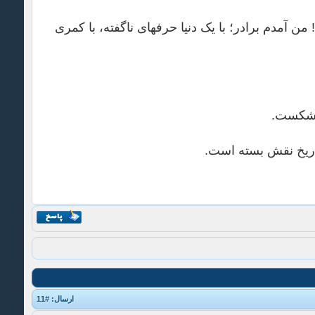
چه کسی می‎توانست بعد از این رسوایی تظلم را نبیند؟! چه کسی می‎توانست بعد از این، مظلومیت تو را انکار کند؟! من آمدم برادر؛ با یک دنیا حرف‎های ناگفته، با کمری
م شکست.
تاریخ نقش بسته است.
ارسال:
#11