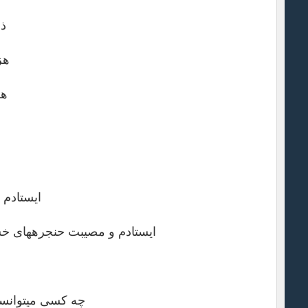
ذر
هزار
هز
ایستادم و یک به یک پرده‎
ایستادم و مصیبت حنجره‎های خشک را به گوش‎های غفلت زده رساندم. ایستادم و چشم‎های کور را به سوختگی خیام، باز کردم.
چه کسی می‎توانست بعد از این همه رسوایی، صدای حقیقت را بر خاک ترک خورده کربلا نشنود؟!