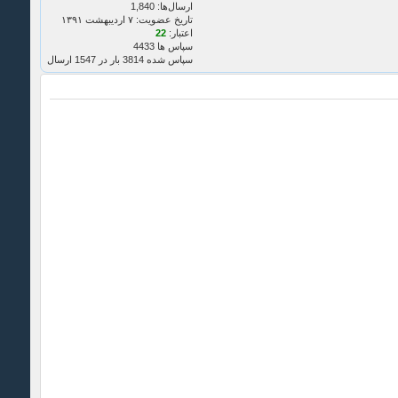
ارسال‌ها: 1,840
تاریخ عضویت: ۷ ارديبهشت ۱۳۹۱
اعتبار:
22
سپاس ها 4433
سپاس شده 3814 بار در 1547 ارسال