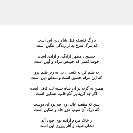
بزرگ فلسفه قتل شاه دین این است
که مرگ سرخ به از زندگى ننگین است
حسین ، مظهر آزادگى و آزادى است
خوشا کسى که چنینش مرام و آیین است
نه ظلم کن به کسى ، نى به زیر ظلم برو
که این مرام حسین است و منطق دین است
همین نه گریه بر آن شاه تشنه لب کافى است
اگر چه گریه بر آلام قلب، تسکین است
ببین که مقصد عالى وى چه بود اى دوست
که درک آن سبب عزو جاه و تمکین است
ز خاک مردم آزاده بوى خون آید
نشان شیعه و آثار پیروى این است