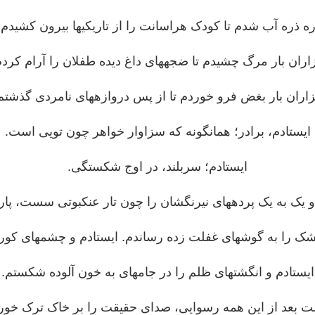
ه ذره آب شدم تا کودک هراسانت را از تاریکی‎ها بیرون کشیدم .
ان بار مرگ چشیدم تا ضجه‎های داغ دیده طفلان را آرام کردم.
اران بار بغض فرو خوردم تا از پس دروازه‎های نامردی گذشتم.
ایستادم، برادر؛ همانگونه که سزاوار خواهر چون تویی است.
ایستادم؛ سربلند، در اوج شکستگی.
های نیرنگشان را چون تار عنکبوتی سست، پاره کردم.
ایستادم و انگشت‎های ظلم را در جام‎های به خون آلوده شکستم.