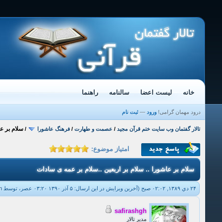
خانه
لیست اعضا
سالنامه
راهنما
درود مهمان گرامی!
ورود
—
ثبت نام
سلام بر عا
تالار گفتمان وب سایت ختم قرآن مجید
/
عصمت و طهارت
/
فرهنگ عاشورا
/
امتیاز موضوع:
سلام بر عاشورا .. سلام بر اربعین ..سلام بر عمه ی سادات
۲۴ دي ۱۳۸۹, ۰۲:۰۲ صبح
(آخرین ویرایش در این ارسال: ۵ آذر ۱۳۹۰ ۰۳:۲۰ عصر، توسط
h
safirashgh
مدیر تالار