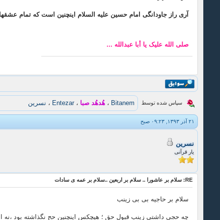
آری راز جاودانگی امام حسین علیه السلام اینچنین است که تمام عشقه
صلی الله علیک یا أبا عبدالله ...
Bitanem
،
هُدهُد صبا
،
Entezar
،
نسرین
سپاس شده توسط
۲۱ آذر ۱۳۹۳, ۰۹:۲۳ صبح
نسرین
یار قرآنی
RE: سلام بر عاشورا .. سلام بر اربعین ..سلام بر عمه ی سادات
سلام بر حاجیه بی بی زینب
چه حجی داشتی زینب قبول حق ؛ هیچکس اینچنین حج نگذاشته بود ،نه اب