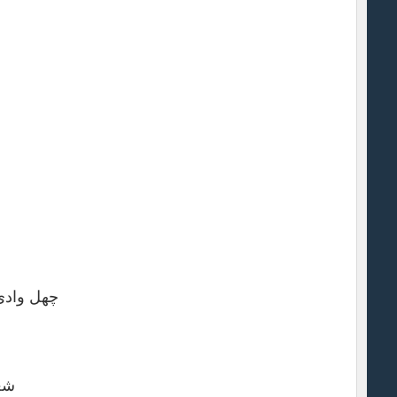
چهل وادی 
شعله‎ها را در آویختم تا جگرگ