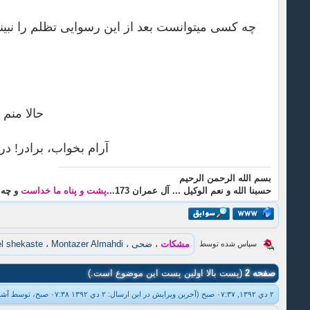
حالا منم
آرام بخواب، برادر! د
بسم الله الرحمن الرحیم
حسبنا الله و نعم الوکیل ... آل عمران 173...
پشت و پناه ما خداست
و چه 
مشکات
،
ضحی
،
Montazer Almahdi
،
el shekaste
سپاس شده توسط
صفحه 2
(پست بالا اولین پست این موضوع است.)
۲ دي ۱۳۹۲, ۰۷:۳۷ صبح
(آخرین ویرایش در این ارسال: ۲ دي ۱۳۹۲ ۰۷:۳۸ صبح، توسط
آشن