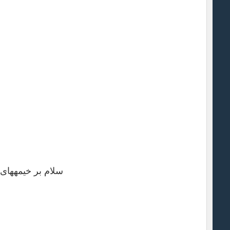
سلام بر خیمه‎های سوخته، بر بدن‎های جدا شده از سر، معصومیت خاکستر شده، سلام بر تو برادر!