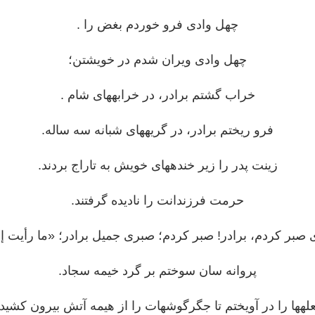
چهل وادی فرو خوردم بغض را .
چهل وادی ویران شدم در خویشتن؛
خراب گشتم برادر، در خرابه‎های شام .
فرو ریختم برادر، در گریه‎های شبانه سه ساله.
زینت پدر را زیر خنده‎های خویش به تاراج بردند.
حرمت فرزندانت را نادیده گرفتند.
صبر کردم، برادر! صبر کردم؛ صبری جمیل برادر؛ «ما رأیت إلاّ
پروانه سان سوختم بر گرد خیمه سجاد.
وشه‎ات را از هیمه آتش بیرون کشیدم.